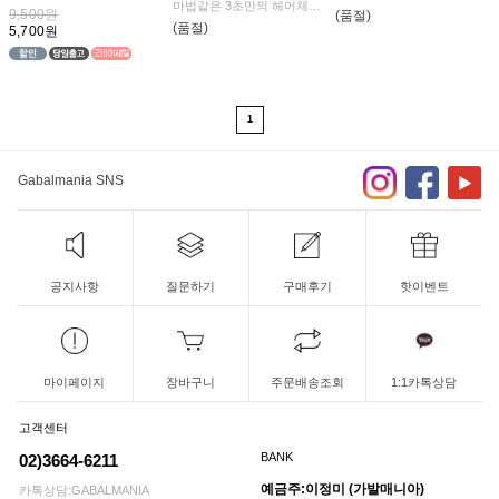
마법같은 3초만의 헤어체인
지!
9,500원
(품절)
지!
염색으로 힘든 컬러를
(품절)
5,700원
염색으로 힘든 컬러를
간단하고 톡톡 튀는 컬러로
간단하고 톡톡 튀는 컬러로
발랄하게~
발랄하게~
1
Gabalmania SNS
공지사항
질문하기
구매후기
핫이벤트
마이페이지
장바구니
주문배송조회
1:1카톡상담
고객센터
BANK
02)3664-6211
예금주:이정미 (가발매니아)
카톡상담:GABALMANIA