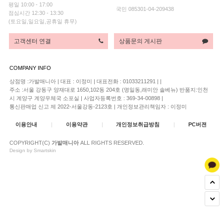
평일 10:00 - 17:00
국민 085301-04-209438
점심시간 12:30 - 13:30
(토요일,일요일,공휴일 휴무)
고객센터 연결
상품문의 게시판
COMPANY INFO
상점명 :가발매니아
|
대표 :
이정미
|
대표전화 : 01033211291
|
|
주소 :서울 강동구 양재대로 1650,102동 204호 (명일동,래미안 솔베뉴) 반품지:인천
시 계양구 계양우체국 소포실
|
사업자등록번호 : 369-34-00898
|
통신판매업 신고 제 2022-서울강동-2123호
|
개인정보관리책임자 : 이정미
이용안내
|
이용약관
|
개인정보취급방침
|
PC버젼
COPYRIGHT(C)
가발매니아
ALL RIGHTS RESERVED.