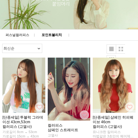
퍼스널컬러피스
|
포인트블리치
|
[단종세일] 투블럭 그라데
[단종세일] 샴페인 히피웨
이션 43cm,53cm
이브 46cm
컬러피스
컬러피스 (고열사)
컬러피스 (고열사)
샴페인 스트레이트
가로길이 8cm → 53cm
유니크한 칼라피스
고열사
가로길이 15cm → 43cm
마법같은 3초만의 헤어체인