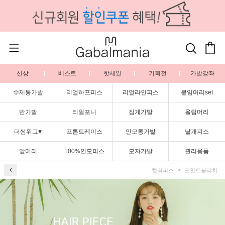
신상
베스트
핫세일
기획전
가발강좌
수제통가발
리얼하프피스
리얼라인피스
붙임머리set
반가발
리얼포니
집게가발
올림머리
더썸위그♥
프론트레이스
인모통가발
낱개피스
앞머리
100%인모피스
모자가발
관리용품
컬러피스
포인트블리치