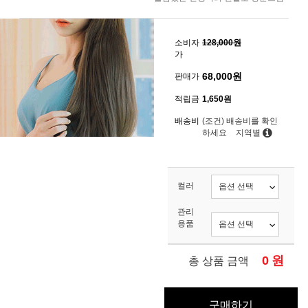
소비자
128,000원
가
68,000
원
판매가
적립금
1,650원
배송비
(조건)
배송비를 확인
하세요
지역별
컬러
관리
용품
0
원
총 상품 금액
구매하기