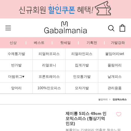
신상
베스트
핫세일
기획전
가발강좌
수제통가발
리얼하프피스
리얼라인피스
붙임머리set
반가발
리얼포니
집게가발
올림머리
더썸위그♥
프론트레이스
인모통가발
낱개피스
앞머리
100%인모피스
모자가발
관리용품
붙임머리
인모믹스피스
제이롱 5피스 49cm 인
모믹스피스 (형상기억
인모)
볼륨있는 긴생머리 연출로 청순느낌