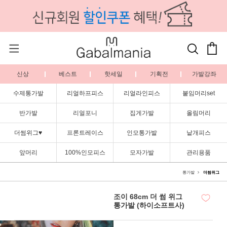
신상
베스트
핫세일
기획전
가발강좌
수제통가발
리얼하프피스
리얼라인피스
붙임머리set
반가발
리얼포니
집게가발
올림머리
더썸위그♥
프론트레이스
인모통가발
낱개피스
앞머리
100%인모피스
모자가발
관리용품
통가발
더썸위그
조이 68cm 더 썸 위그
통가발 (하이소프트사)