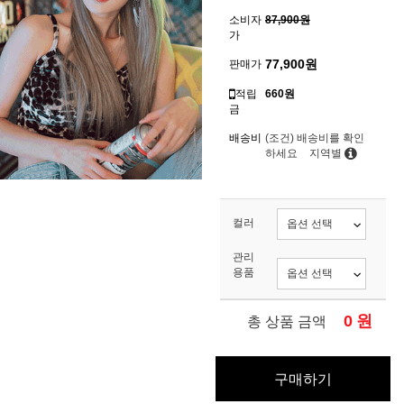
소비자
87,900원
가
77,900
원
판매가
적립
660원
금
배송비
(조건)
배송비를 확인
하세요
지역별
컬러
관리
용품
0
원
총 상품 금액
구매하기