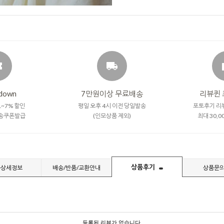
down
7만원이상 무료배송
리뷰퀸 
~7% 할인
평일 오후 4시 이전 당일발송
포토후기 리
송쿠폰발급
(인모상품 제외)
최대 30,
상품후기
품상세정보
배송/반품/교환안내
상품문
등록된 리뷰가 없습니다.