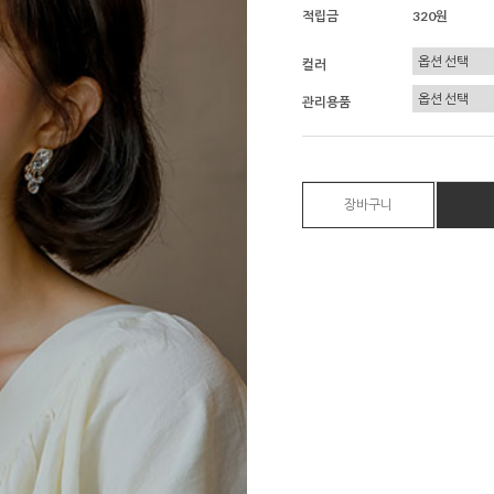
적립금
320원
컬러
관리용품
장바구니