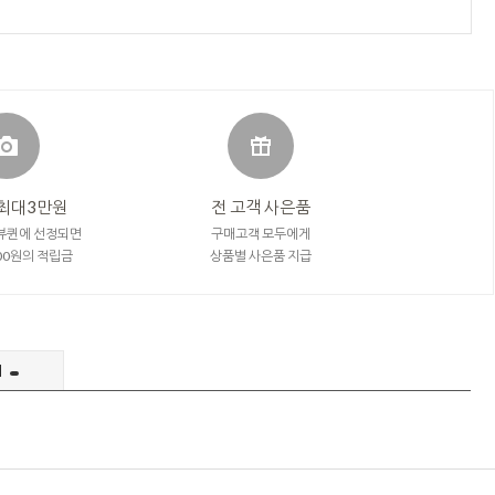
최대3만원
전 고객 사은품
뷰퀸에 선정되면
구매고객 모두에게
000원의 적립금
상품별 사은품 지급
의