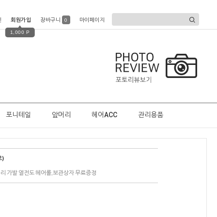
인
회원가입
장바구니
마이페이지
0
1,000 P
포니테일
앞머리
헤어ACC
관리용품
)
머리 가발 열전도 헤어롤,보관상자 무료증정