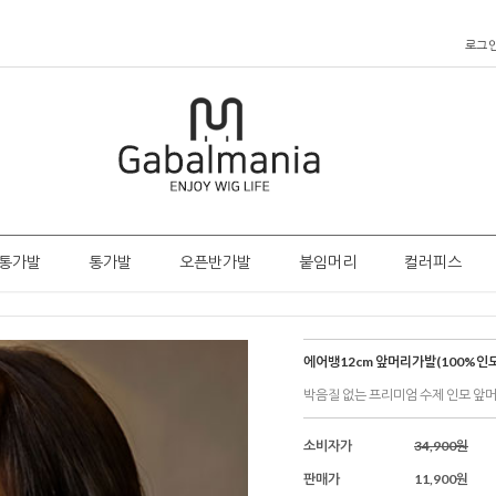
로그
통가발
통가발
오픈반가발
붙임머리
컬러피스
에어뱅12cm 앞머리가발(100%인모
박음질 없는 프리미엄 수제 인모 앞
소비자가
34,900원
판매가
11,900원