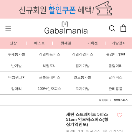
신상
베스트
핫세일
기획전
가발강좌
수제통가발
리얼하프피스
리얼라인피스
붙임머리set
반가발
리얼포니
집게가발
올림머리
더썸위그♥
프론트레이스
인모통가발
낱개피스
앞머리
100%인모피스
모자가발
관리용품
붙임머리
인모믹스피스
새틴 스트레이트 5피스
51cm 인모믹스피스(형
상기억인모)
붙임머리 한 듯 자연스러운 긴 기장의