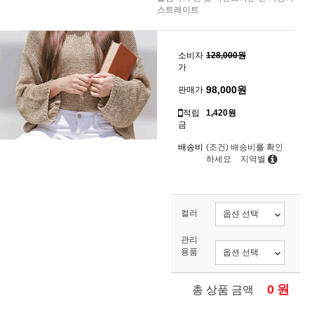
스트레이트
소비자
128,000원
가
98,000
원
판매가
적립
1,420원
금
배송비
(조건)
배송비를 확인
하세요
지역별
컬러
관리
용품
0
원
총 상품 금액