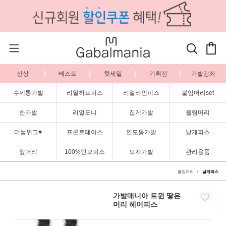
신상
베스트
핫세일
기획전
가발강좌
수제통가발
리얼하프피스
리얼라인피스
붙임머리set
반가발
리얼포니
집게가발
올림머리
더썸위그♥
프론트레이스
인모통가발
낱개피스
앞머리
100%인모피스
모자가발
관리용품
붙임머리
낱개피스
가발매니아 트윈 땋은
머리 헤어피스