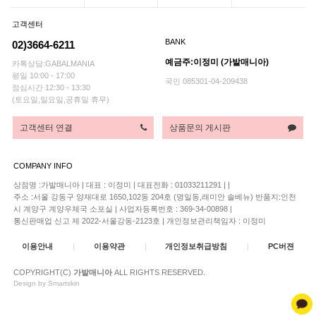
고객센터
BANK
02)3664-6211
예금주:이정미 (가발매니아)
카톡상담:GABALMANIA
평일 10:00 - 17:00
국민 085301-04-209438
점심시간 12:30 - 13:30
(토요일,일요일,공휴일 휴무)
고객센터 연결
상품문의 게시판
COMPANY INFO
상점명 :가발매니아
|
대표 :
이정미
|
대표전화 : 01033211291
|
|
주소 :서울 강동구 양재대로 1650,102동 204호 (명일동,래미안 솔베뉴) 반품지:인천
시 계양구 계양우체국 소포실
|
사업자등록번호 : 369-34-00898
|
통신판매업 신고 제 2022-서울강동-2123호
|
개인정보관리책임자 : 이정미
이용안내
|
이용약관
|
개인정보취급방침
|
PC버젼
COPYRIGHT(C)
가발매니아
ALL RIGHTS RESERVED.