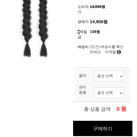
소비자
14,900원
가
14,900
원
판매가
적립
149원
금
배송비
(조건)
배송비를 확인
하세요
지역별
컬러
관리
용품
0
원
총 상품 금액
구매하기