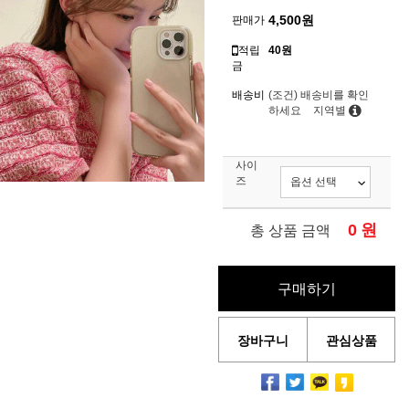
4,500
원
판매가
적립
40원
금
배송비
(조건)
배송비를 확인
하세요
지역별
사이
즈
0
원
총 상품 금액
구매하기
장바구니
관심상품