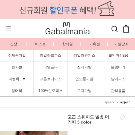
신상
베스트
핫세일
기획전
가발강좌
수제통가발
리얼하프피스
리얼라인피스
붙임머리set
반가발
리얼포니
집게가발
올림머리
더썸위그♥
프론트레이스
인모통가발
낱개피스
앞머리
100%인모피스
모자가발
관리용품
헤어ACC
헤어ACC
고급 스웨이드 벨벳 머
리띠 3 color