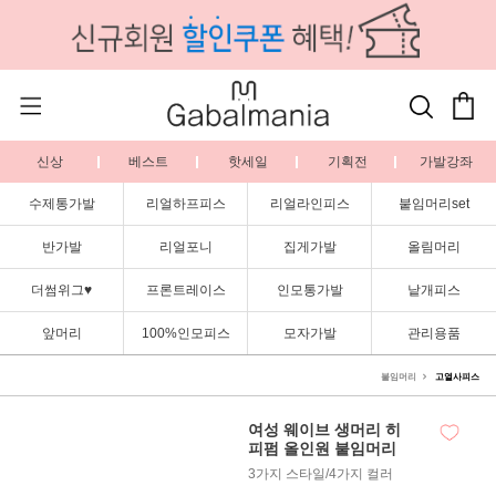
신상
베스트
핫세일
기획전
가발강좌
수제통가발
리얼하프피스
리얼라인피스
붙임머리set
반가발
리얼포니
집게가발
올림머리
더썸위그♥
프론트레이스
인모통가발
낱개피스
앞머리
100%인모피스
모자가발
관리용품
붙임머리
고열사피스
여성 웨이브 생머리 히
피펌 올인원 붙임머리
3가지 스타일/4가지 컬러