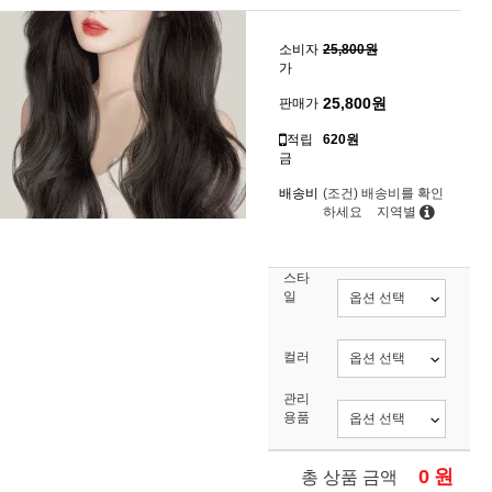
소비자
25,800원
가
25,800
원
판매가
적립
620원
금
배송비
(조건)
배송비를 확인
하세요
지역별
스타
일
컬러
관리
용품
0
원
총 상품 금액