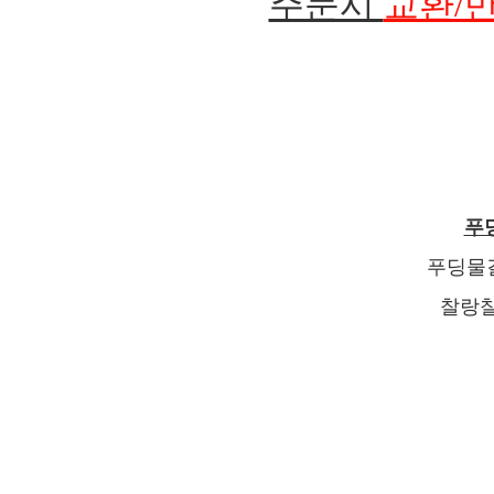
주문시
교환/
푸
푸딩물
찰랑찰