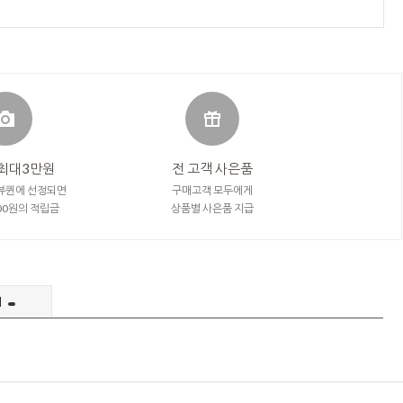
최대3만원
전 고객 사은품
뷰퀸에 선정되면
구매고객 모두에게
000원의 적립금
상품별 사은품 지급
의