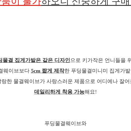
반품이 불가
하오니 신중하게 구매
딩물결 집게가발은 같은 디자인
으로 키가작은 언니들을 
결웨이브보다
5cm 짧게 제작
한 푸딩물결미니미 집게가발
랑한 물결웨이브가 사랑스러운 제품으로 어디에나 잘
데일리하게 착용 가능
해요!
푸딩물결웨이브와