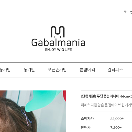
로그
통가발
통가발
오픈반가발
붙임머리
컬러피스
[단종세일] 푸딩물결미니미 46cm-5
히피히피한 얇은 물결웨이브 집게가
소비자가
22,000원
판매가
7,200원