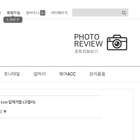
인
회원가입
장바구니
마이페이지
0
1,000 P
포니테일
앞머리
헤어ACC
관리용품
1cm 집게가발 (고열사)
발 ♥