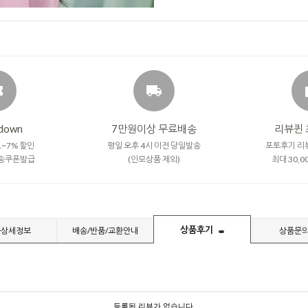
down
7만원이상 무료배송
리뷰퀸 
~7% 할인
평일 오후 4시 이전 당일발송
포토후기 리
송쿠폰발급
(인모상품 제외)
최대 30,
상품후기
품상세정보
배송/반품/교환안내
상품문
등록된 리뷰가 없습니다.