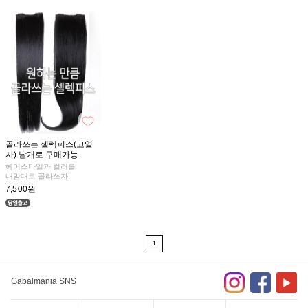
골라쓰는 셀렉피스(고열
사) 낱개로 구매가능
헤어스타일과 컬러를
내맘대로 골라쓰자!!
7,500원
1
Gabalmania SNS