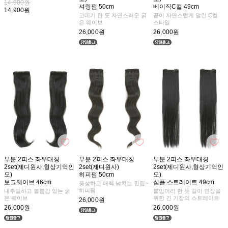
14,900원
셔링펌 50cm
베이직C컬 49cm
14,900원
고데기 한 듯 자연스러운 굵
끝이 자연스럽게 말린 C컬
은 웨이브
스타일
26,000원
26,000원
부분 2피스 좌우대칭
부분 2피스 좌우대칭
부분 2피스 좌우대칭
2set(제디원사,형상기억인
2set(제디원사)
2set(제디원사,형상기억인
모)
히피펌 50cm
모)
보그웨이브 46cm
심플 스트레이트 49cm
풍성하고 매력 넘치는 힙힙~
히피펌
내추럴하고 볼륨감 있는 굵
붙임머리 한 듯 길이 연장을
은 웨이브
위한 긴 기장의 스트레이트
26,000원
26,000원
26,000원