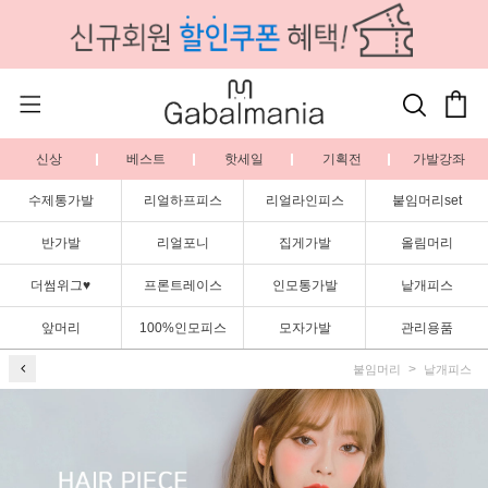
신상
베스트
핫세일
기획전
가발강좌
수제통가발
리얼하프피스
리얼라인피스
붙임머리set
반가발
리얼포니
집게가발
올림머리
더썸위그♥
프론트레이스
인모통가발
낱개피스
앞머리
100%인모피스
모자가발
관리용품
붙임머리
낱개피스