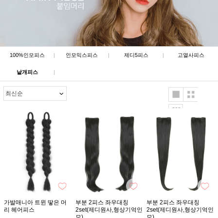
100%인모피스
|
인모믹스피스
|
제디5피스
|
고열사피스
낱개피스
|
가발매니아 트윈 땋은 머
부분 2피스 좌우대칭
부분 2피스 좌우대칭
리 헤어피스
2set(제디원사,형상기억인
2set(제디원사,형상기억인
모)
모)