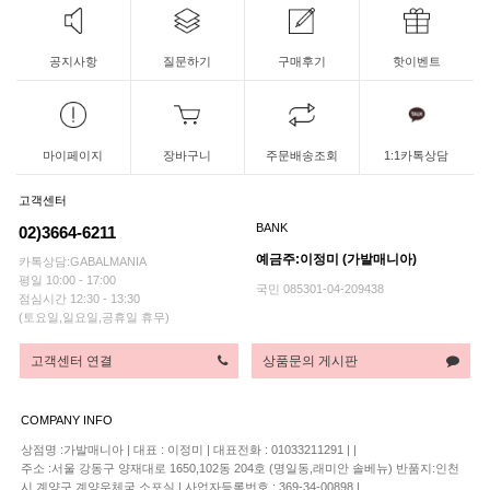
공지사항
질문하기
구매후기
핫이벤트
마이페이지
장바구니
주문배송조회
1:1카톡상담
고객센터
BANK
02)3664-6211
예금주:이정미 (가발매니아)
카톡상담:GABALMANIA
평일 10:00 - 17:00
국민 085301-04-209438
점심시간 12:30 - 13:30
(토요일,일요일,공휴일 휴무)
고객센터 연결
상품문의 게시판
COMPANY INFO
상점명 :가발매니아
|
대표 :
이정미
|
대표전화 : 01033211291
|
|
주소 :서울 강동구 양재대로 1650,102동 204호 (명일동,래미안 솔베뉴) 반품지:인천
시 계양구 계양우체국 소포실
|
사업자등록번호 : 369-34-00898
|