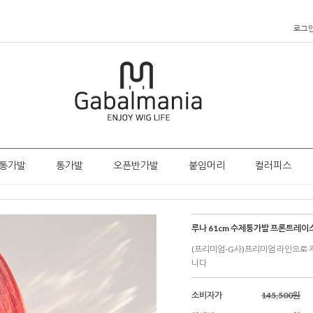
로그
통가발
통가발
오픈반가발
붙임머리
컬러피스
루나 61cm 수제통가발 프론트레이
(프리미엄-G사)프리미엄 라인으로
니다
소비자가
145,500원