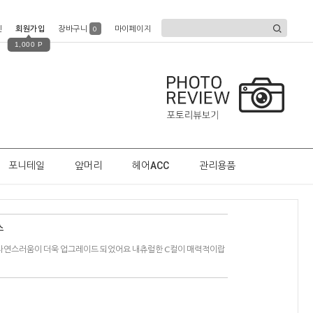
인
회원가입
장바구니
마이페이지
0
1,000 P
포니테일
앞머리
헤어ACC
관리용품
스
 자연스러움이 더욱 업그레이드 되었어요 내츄럴한 C컬이 매력적이랍