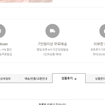
down
7만원이상 무료배송
리뷰퀸 
~7% 할인
평일 오후 4시 이전 당일발송
포토후기 리
송쿠폰발급
(인모상품 제외)
최대 30,
상품후기
품상세정보
배송/반품/교환안내
상품문
등록된 리뷰가 없습니다.