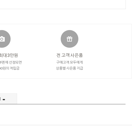
최대3만원
전 고객 사은품
뷰퀸에 선정되면
구매고객 모두에게
000원의 적립금
상품별 사은품 지급
의