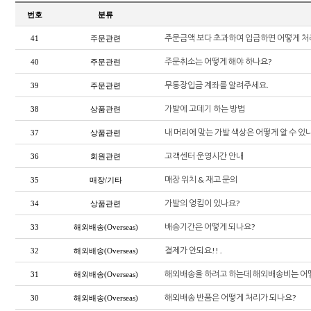
번호
분류
주문금액 보다 초과하여 입금하면 어떻게 
41
주문관련
주문취소는 어떻게 해야 하나요?
40
주문관련
무통장입금 계좌를 알려주세요.
39
주문관련
가발에 고데기 하는 방법
38
상품관련
내 머리에 맞는 가발 색상은 어떻게 알 수 있
37
상품관련
고객센터 운영시간 안내
36
회원관련
매장 위치 & 재고 문의
35
매장/기타
가발의 엉킴이 있나요?
34
상품관련
배송기간은 어떻게 되나요?
33
해외배송(Overseas)
결제가 안되요!! .
32
해외배송(Overseas)
해외배송을 하려고 하는데 해외배송비는 어떻
31
해외배송(Overseas)
해외배송 반품은 어떻게 처리가 되나요?
30
해외배송(Overseas)