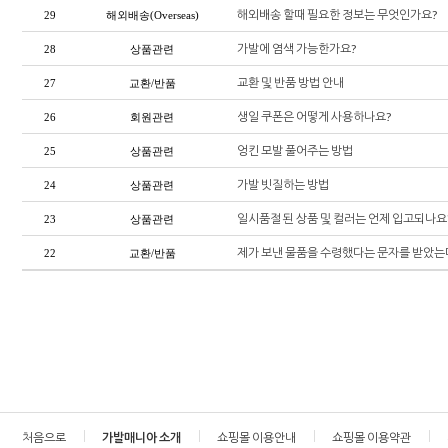
해외배송 할때 필요한 정보는 무엇인가요?
29
해외배송(Overseas)
가발에 염색 가능한가요?
28
상품관련
교환 및 반품 방법 안내
27
교환/반품
생일 쿠폰은 어떻게 사용하나요?
26
회원관련
엉킨 모발 풀어주는 방법
25
상품관련
가발 빗질하는 방법
24
상품관련
일시품절 된 상품 및 컬러는 언제 입고되나요
23
상품관련
제가 보낸 물품을 수령했다는 문자를 받았는
22
교환/반품
처음으로
가발매니아 소개
쇼핑몰 이용안내
쇼핑몰 이용약관