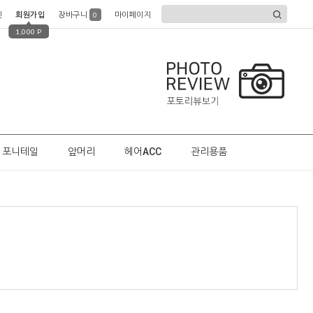
인
회원가입
장바구니
마이페이지
0
1,000 P
포니테일
앞머리
헤어ACC
관리용품