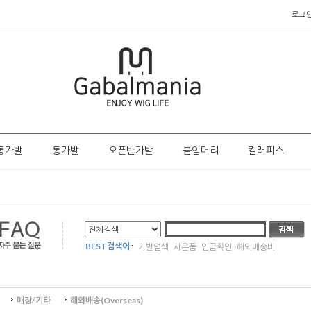
로그
통가발
통가발
오픈반가발
붙임머리
컬러피스
BEST검색어
:
가발염색
사은품
입금확인
해외배송비
매장/기타
해외배송(Overseas)