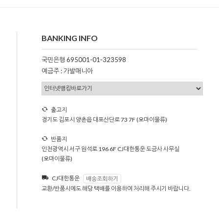
BANKING INFO
국민은행 695001-01-323598
예금주 : 가발매니아
출고지
경기도 김포시 양촌읍 대포산단로 73 7F (오마이물류)
반품지
인천광역시 서구 원석로 196 6F CJ대한통운 도금사 사무실
(오마이물류)
CJ대한통운
배송조회하기
교환/반품시에도 해당 택배를 이용하여 처리해 주시기 바랍니다.