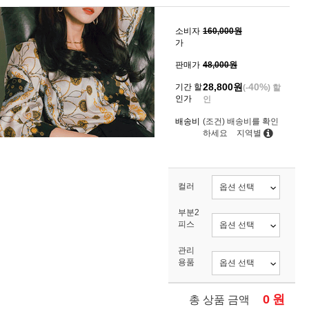
소비자
160,000원
가
판매가
48,000원
28,800
원
40%
기간 할
(-
) 할
인가
인
배송비
(조건)
배송비를 확인
하세요
지역별
컬러
부분2
피스
관리
용품
0
원
총 상품 금액