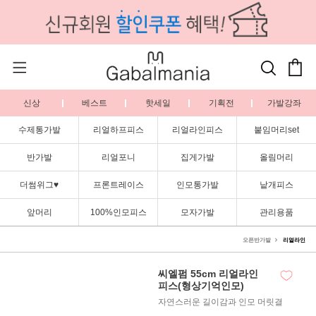
신상
베스트
핫세일
기획전
가발강좌
수제통가발
리얼하프피스
리얼라인피스
붙임머리set
반가발
리얼포니
집게가발
올림머리
더썸위그♥
프론트레이스
인모통가발
낱개피스
앞머리
100%인모피스
모자가발
관리용품
오픈반가발
리얼라인
씨엘펌 55cm 리얼라인
피스(형상기억인모)
자연스러운 길이감과 인모 머릿결