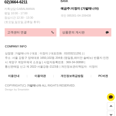
BANK
02)3664-6211
예금주:이정미 (가발매니아)
카톡상담:GABALMANIA
평일 10:00 - 17:00
국민 085301-04-209438
점심시간 12:30 - 13:30
(토요일,일요일,공휴일 휴무)
고객센터 연결
상품문의 게시판
COMPANY INFO
상점명 :가발매니아
|
대표 :
이정미
|
대표전화 : 01033211291
|
|
주소 :서울 강동구 양재대로 1650,102동 204호 (명일동,래미안 솔베뉴) 반품지:인천
시 계양구 계양우체국 소포실
|
사업자등록번호 : 369-34-00898
|
통신판매업 신고 제 2022-서울강동-2123호
|
개인정보관리책임자 : 이정미
이용안내
|
이용약관
|
개인정보취급방침
|
PC버젼
COPYRIGHT(C)
가발매니아
ALL RIGHTS RESERVED.