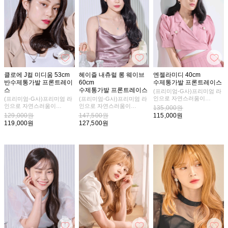
클로에 J컬 미디움 53cm
헤이즐 내츄럴 롱 웨이브
엔젤라미디 40cm
반수제통가발 프론트레이
60cm
수제통가발 프론트레이스
스
수제통가발 프론트레이스
(프리미엄-G사)프리미엄 라
인으로 자연스러움이
(프리미엄-G사)프리미엄 라
(프리미엄-G사)프리미엄 라
더욱 업그레이드 되었어요
인으로 자연스러움이
인으로 자연스러움이
135,000원
더욱 업그레이드 되었어요
더욱 업그레이드 되었어요
129,000원
147,500원
115,000원
중단발의 매력에 빠질 수 밖
119,000원
127,500원
에 없어요
세련된 무드가 가득
풍성한 볼륨감이 나를 더욱
아름답게 만들어줘요