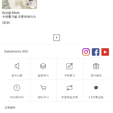
허쉬펌 65cm
수제통가발 프론트레이스
(품절)
1
Gabalmania SNS
공지사항
질문하기
구매후기
핫이벤트
마이페이지
장바구니
주문배송조회
1:1카톡상담
고객센터