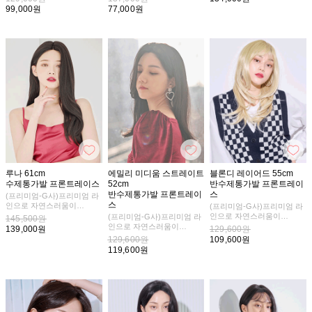
99,000원
77,000원
페이크 스킨으로 제작되어
웨이브의 볼륨감이 나를 더
청순한 무드가 물씬
더욱 자연스러워요
아름답게
루나 61cm
에밀리 미디움 스트레이트
블론디 레이어드 55cm
수제통가발 프론트레이스
52cm
반수제통가발 프론트레이
반수제통가발 프론트레이
스
(프리미엄-G사)프리미엄 라
스
인으로 자연스러움이
(프리미엄-G사)프리미엄 라
더욱 업그레이드 되었어요
인으로 자연스러움이
(프리미엄-G사)프리미엄 라
145,500원
더욱 업그레이드 되었어요
인으로 자연스러움이
139,000원
129,600원
내츄럴한 C컬이 매력적이랍
더욱 업그레이드 되었어요
129,600원
109,600원
니다
유니크함이 가득해요
119,600원
깔끔한 느낌이 가득