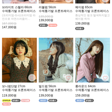
브라이트 스텔라 66cm
러블펌 56cm
헤이펌 65cm
수제통가발 프론트레이스
수제통가발 프론트레이스
수제통가발 프론트레이스
(프리미엄-G사)프리미엄 라
환상적인 핑크 탈색하지말고
139,000원
인으로 자연스러움이
헤이펌 하자
139,000원
더욱 업그레이드 되었어요
167,000원
139,000원
147,000원
여자라면 누구나 꿈꾸는 롱-
한 길이의 웨이브 헤어
보니펌단발 27cm
빌드펌 56cm
롱라운드 64cm
수제통가발 프론트레이스
수제통가발 프론트레이스
수제통가발 프론트레이스
119,000원
139,000원
159,000원