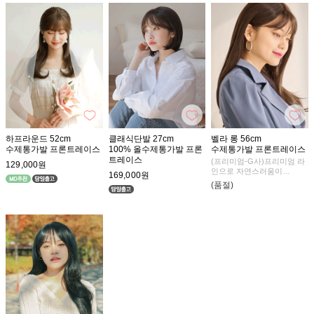
하프라운드 52cm
클래식단발 27cm
벨라 롱 56cm
수제통가발 프론트레이스
100% 올수제통가발 프론
수제통가발 프론트레이스
트레이스
(프리미엄-G사)프리미엄 라
129,000원
인으로 자연스러움이
169,000원
더욱 업그레이드 되었어요
(품절)
자연스러운 C컬의 매력이 듬
뿍