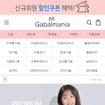
신상
베스트
핫세일
기획전
가발강좌
수제통가발
리얼하프피스
리얼라인피스
붙임머리set
반가발
리얼포니
집게가발
올림머리
더썸위그♥
프론트레이스
인모통가발
낱개피스
앞머리
100%인모피스
모자가발
관리용품
수제통가발